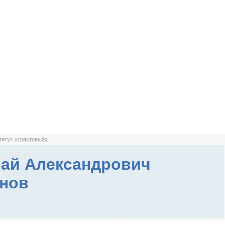
статус
«трастовый»
ай Александрович
нов