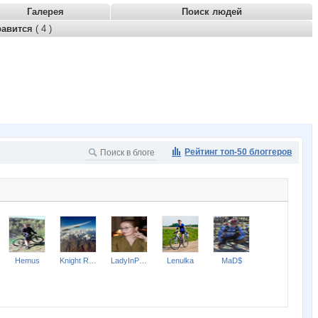
Галерея
Поиск людей
равится
( 4 )
Рейтинг топ-50 блоггеров
Hemus
Knight Rider
LadyInPink
Lenulka
MaD$