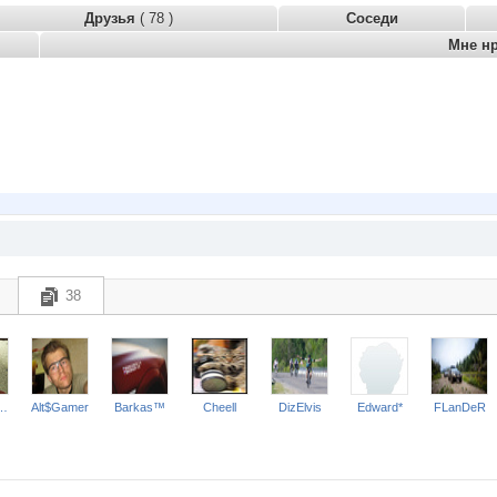
Друзья
( 78 )
Соседи
Мне н
38
yShevarov
Alt$Gamer
Barkas™
Cheell
DizElvis
Edward*
FLanDeR