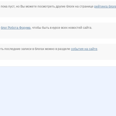
Rit@
Smorodina
Snowarchi
Sti COOLator
XtraordinarY
and81
 пока пуст, но Вы можете посмотреть другие блоги на странице
рейтинга блог
m
sadomowski
sonicdes
tit@novajnoga
vish
zoryad
Алексей Бобков
е
блог Робота Форума
, чтобы быть в курсе всех новостей сайта.
ть последние записи в блогах можно в разделе
события на сайте
.