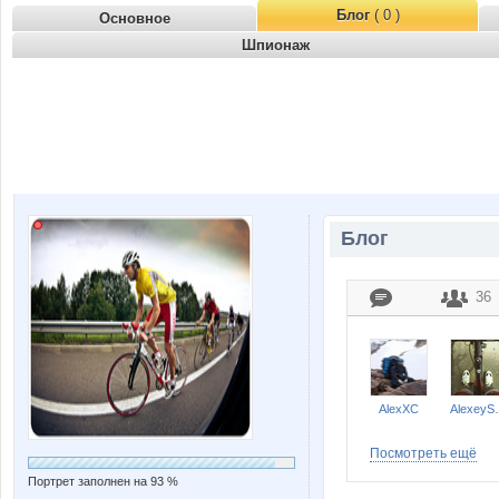
Блог
( 0 )
Основное
Шпионаж
Блог
36
AlexXC
Alexe
Посмотреть ещё
Портрет заполнен на 93 %