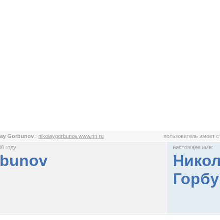
lay Gorbunov
:
nikolaygorbunov.www.nn.ru
пользователь имеет 
8 году
настоящее имя:
rbunov
Никол
Горбу