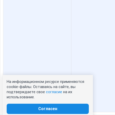
На информационном ресурсе применяются
Статистика портрета:
cookie-файлы. Оставаясь на сайте, вы
подтверждаете свое
согласие
на их
сейчас просматривают портрет - 0
использование.
зарегистрированные пользователи
посетившие портрет за 7 дней - 0
Согласен