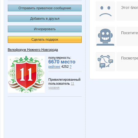
Mexicola
Piggy
Этот блог
Отправить приватное сообщение
Добавить в друзья
Игнорировать
paramon
sacha1
Посетит
Сделать подарок
Велофорум Нижнего Новгорода
популярность:
Посмотре
6670 место
рейтинг
4252
?
Привилегированный
пользователь
11
уровня